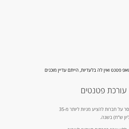
אפ פטנט ואין לה בלעדיות, הייתם עדיין מוכנים
 עורכת פטנטים
בשנת 2017 נכנסו לתוקף תקנות חדשות של רשות ניירות ערך, שהסדירו את תחום השקעות ההמונים. עד אז נאסר על חברות להציע מניות ליותר מ-35