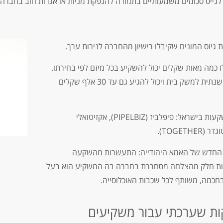
ייס סכומים משמעותיים בתמורה להנפקת מניות או אגרות חוב בחברה, 
גיוס המונים שקיבלו רישיון מהחברה לנירות ערך.
 כמה מאות שקלים יכול להשקיע בכל מיזם לפי בחירתו.
סכום ההשקעה המירבי תלוי בהכנסה השנתית למשק בית ויכול להגיע גם עד 30 אלף שקלים
דוגמאות לפלטפורמות גיוס המונים להשקעות בישראל: פיפלביז (PIPELBIZ), אקזיטואלי
ם החדש של האמא היהודייה: התעשרות מהשקעה
ות חלק מהצלחה מסחררת בחברה בה המשקיע הוא בעל
חכמה, משותף לכל שכבות האוכלוסייה.
ות שערכתי עבור משקיעים