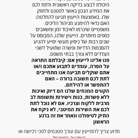
היכולת לבצע בדיקה ראשונית ולתת לכם
את המידע הנכון באשר לפטנט ולחוזק
שלו. באמצעות הייעוץ תגיעו להחלטה:
האם כדאי להימנע מניהול הליכים
משפטיים שיגרמו לאיבוד זמן ומשאבים
כספים מיותרים. הייעוץ שלנו, המבוסס על
שנים רבות של ניסיון מעשי יסייע להגיע
להסכמות הדדיות ופשרה שתועיל לשני
הצדדים ללא צורך בבתי משפט.
פנו אלינו לייעוץ אם: קיבלתם התראה
על הפרה, עומדים לתבוע אתכם ו/או
אתם שוקלים תביעה אנו מתחייבים
לתת לכם תשובה ברורה – האם
להתפשר או להילחם.
הקווים המנחים שלנו הם דיוק ואיכות
ללא פשרות, כנות וישירות ותשומת לב
מרבית ללקוח וצרכיו. אם לא נוכל לתת
לכם את השירות המיטבי, לא ניקח את
התיק לטיפולנו ונאמר את זה ברגע
הראשון
מדוע צריך להתייעץ עם עורך פטנטים לפני רכישה או