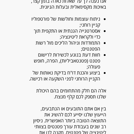
אנו נענה לך על שאלות כאלה בזמן קצר,
באיכות מקסימאלית ובעלות הגיונית.
ניתוח עוצמות וחולשות של פורטפוליו
קניין רוחני;
אסטרטגייה הגנתית או התקפית תוך
כדי ולקראת ליטיגציה;
התמודדות וניהול הליכים מול רשות
הפטנטים;
חוות דעת בנוגע לכשירות לרישום
פטנט (פטנטאביליות), הפרה, חופש
פעולה;
ביצוע והכנת דו"ח בדיקת נאותות של
הקניין הרוחני לפני השקעה או רכישה.
אלה הם חלק מהתחומים בהם היכולת
שלנו תספק לכם קלף מנצח.
​בין אם אתם התובעים או הנתבעים,
הייעוץ שלנו יסייע לכם להשיג את
התוצאה הטובה ביותר האפשרית. ניסיון
רב שנים בעבודת עורך פטנטים בצוותי
ליטיגציה של פטנטים, מקנה לנו את